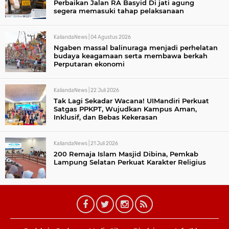
Perbaikan Jalan RA Basyid Di jati agung
segera memasuki tahap pelaksanaan
KaliandaNews |
04 Agustus 2026
Ngaben massal balinuraga menjadi perhelatan
budaya keagamaan serta membawa berkah
Perputaran ekonomi
KaliandaNews |
22 Juli 2026
Tak Lagi Sekadar Wacana! UIMandiri Perkuat
Satgas PPKPT, Wujudkan Kampus Aman,
Inklusif, dan Bebas Kekerasan
KaliandaNews |
21 Juli 2026
200 Remaja Islam Masjid Dibina, Pemkab
Lampung Selatan Perkuat Karakter Religius