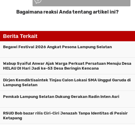
Bagaimana reaksi Anda tentang artikel ini?
Komentar
Berita Terkait
Begawi Festival 2026 Angkat Pesona Lampung Selatan
Wabup Syaiful Anwar Ajak Warga Perkuat Persatuan Menuju Desa
HELAU DI Hari Jadi ke-53 Desa Beringin Kencana
Dirjen Kemdiktisaintek Tinjau Calon Lokasi SMA Unggul Garuda di
Lampung Selatan
Pemkab Lampung Selatan Dukung Gerakan Radin Inten Asri
RSUD Bob bazar rilis Ciri-Ciri Jenazah Tanpa Identitas di Pesisir
Ketapang