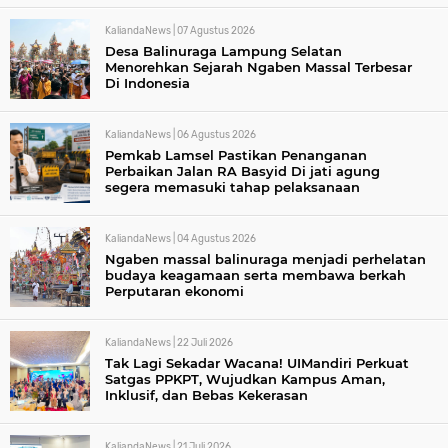
KaliandaNews |
07 Agustus 2026
Desa Balinuraga Lampung Selatan
Menorehkan Sejarah Ngaben Massal Terbesar
Di Indonesia
KaliandaNews |
06 Agustus 2026
Pemkab Lamsel Pastikan Penanganan
Perbaikan Jalan RA Basyid Di jati agung
segera memasuki tahap pelaksanaan
KaliandaNews |
04 Agustus 2026
Ngaben massal balinuraga menjadi perhelatan
budaya keagamaan serta membawa berkah
Perputaran ekonomi
KaliandaNews |
22 Juli 2026
Tak Lagi Sekadar Wacana! UIMandiri Perkuat
Satgas PPKPT, Wujudkan Kampus Aman,
Inklusif, dan Bebas Kekerasan
KaliandaNews |
21 Juli 2026