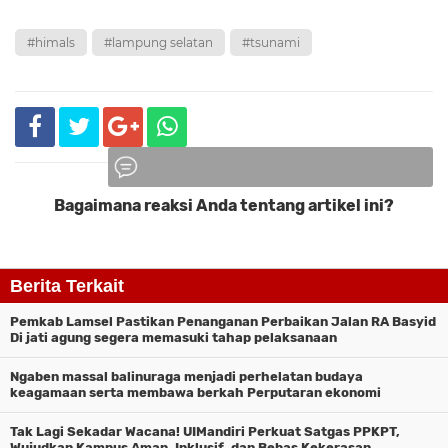
#himals
#lampung selatan
#tsunami
Bagaimana reaksi Anda tentang artikel ini?
Komentar
Berita Terkait
Pemkab Lamsel Pastikan Penanganan Perbaikan Jalan RA Basyid
Di jati agung segera memasuki tahap pelaksanaan
Ngaben massal balinuraga menjadi perhelatan budaya
keagamaan serta membawa berkah Perputaran ekonomi
Tak Lagi Sekadar Wacana! UIMandiri Perkuat Satgas PPKPT,
Wujudkan Kampus Aman, Inklusif, dan Bebas Kekerasan