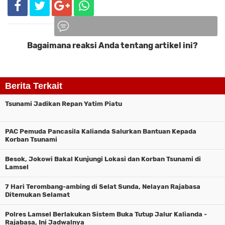
Bagaimana reaksi Anda tentang artikel ini?
Komentar
Berita Terkait
Tsunami Jadikan Repan Yatim Piatu
PAC Pemuda Pancasila Kalianda Salurkan Bantuan Kepada
Korban Tsunami
Besok, Jokowi Bakal Kunjungi Lokasi dan Korban Tsunami di
Lamsel
7 Hari Terombang-ambing di Selat Sunda, Nelayan Rajabasa
Ditemukan Selamat
Polres Lamsel Berlakukan Sistem Buka Tutup Jalur Kalianda -
Rajabasa, Ini Jadwalnya