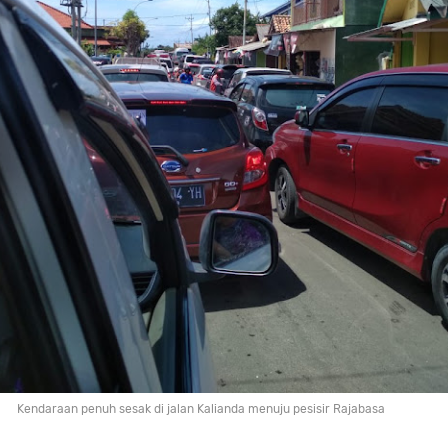
Kendaraan penuh sesak di jalan Kalianda menuju pesisir Rajabasa