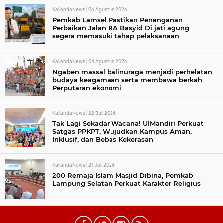
KaliandaNews |
06 Agustus 2026
Pemkab Lamsel Pastikan Penanganan
Perbaikan Jalan RA Basyid Di jati agung
segera memasuki tahap pelaksanaan
KaliandaNews |
04 Agustus 2026
Ngaben massal balinuraga menjadi perhelatan
budaya keagamaan serta membawa berkah
Perputaran ekonomi
KaliandaNews |
22 Juli 2026
Tak Lagi Sekadar Wacana! UIMandiri Perkuat
Satgas PPKPT, Wujudkan Kampus Aman,
Inklusif, dan Bebas Kekerasan
KaliandaNews |
21 Juli 2026
200 Remaja Islam Masjid Dibina, Pemkab
Lampung Selatan Perkuat Karakter Religius