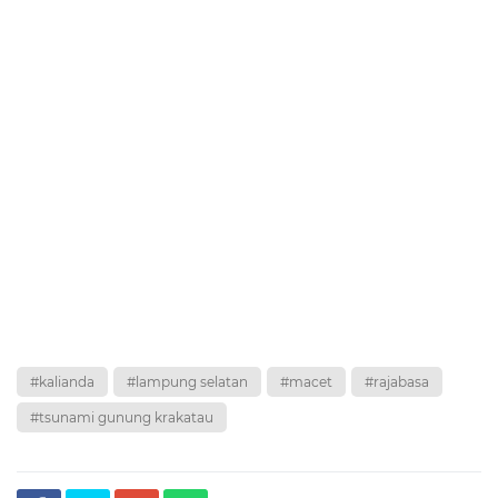
#kalianda
#lampung selatan
#macet
#rajabasa
#tsunami gunung krakatau