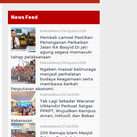
News Feed
KaliandaNews |
06 Agustus 2026
Pemkab Lamsel Pastikan
Penanganan Perbaikan
Jalan RA Basyid Di jati
agung segera memasuki
tahap pelaksanaan
KaliandaNews |
04 Agustus 2026
Ngaben massal balinuraga
menjadi perhelatan
budaya keagamaan serta
membawa berkah
Perputaran ekonomi
KaliandaNews |
22 Juli 2026
Tak Lagi Sekadar Wacana!
UIMandiri Perkuat Satgas
PPKPT, Wujudkan Kampus
Aman, Inklusif, dan Bebas
Kekerasan
KaliandaNews |
21 Juli 2026
200 Remaja Islam Masjid