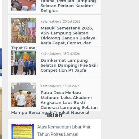
Dibina, Pemkab Lampung
Selatan Perkuat Karakter
Religius
KaliandaNews |
20 Juli 2026
Masuki Semester II 2026,
ASN Lampung Selatan
Didorong Bangun Budaya
Kerja Cepat, Cerdas, dan
Tepat Guna
KaliandaNews |
18 Juli 2026
Damkarmat Lampung
Selatan Dampingi Fire Skill
Competition PT Japfa
KaliandaNews |
17 Juli 2026
Putra Desa Merbau
Mataram Lolos Akademi
Angkatan Laut Bukti
Generasi Lampung Selatan
Mampu Bersaing di Tingkat Nasional
Iklan
Atasi Kemacetan Libur Ahir
Tahun Polres Lamsel