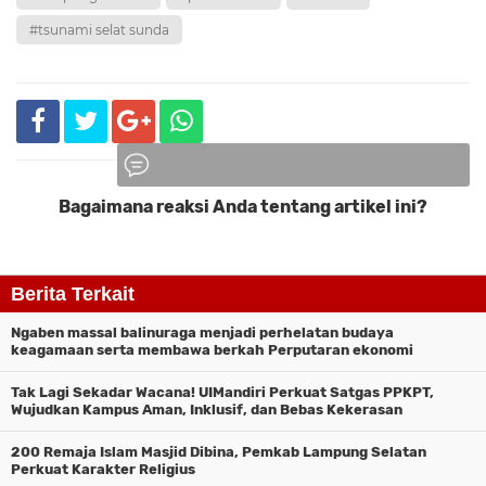
#tsunami selat sunda
Bagaimana reaksi Anda tentang artikel ini?
Komentar
Berita Terkait
Ngaben massal balinuraga menjadi perhelatan budaya
keagamaan serta membawa berkah Perputaran ekonomi
Tak Lagi Sekadar Wacana! UIMandiri Perkuat Satgas PPKPT,
Wujudkan Kampus Aman, Inklusif, dan Bebas Kekerasan
200 Remaja Islam Masjid Dibina, Pemkab Lampung Selatan
Perkuat Karakter Religius