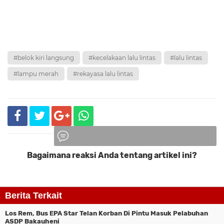
#belok kiri langsung
#kecelakaan lalu lintas
#lalu lintas
#lampu merah
#rekayasa lalu lintas
Bagaimana reaksi Anda tentang artikel ini?
Komentar
Berita Terkait
Los Rem, Bus EPA Star Telan Korban Di Pintu Masuk Pelabuhan
ASDP Bakauheni