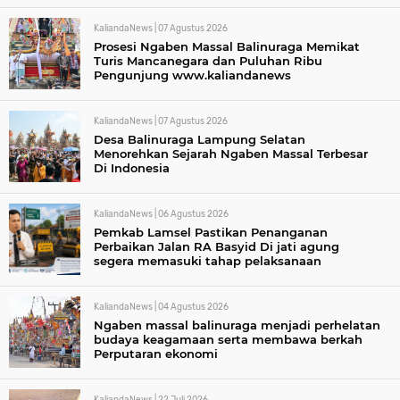
KaliandaNews |
07 Agustus 2026
Prosesi Ngaben Massal Balinuraga Memikat
Turis Mancanegara dan Puluhan Ribu
Pengunjung www.kaliandanews
KaliandaNews |
07 Agustus 2026
Desa Balinuraga Lampung Selatan
Menorehkan Sejarah Ngaben Massal Terbesar
Di Indonesia
KaliandaNews |
06 Agustus 2026
Pemkab Lamsel Pastikan Penanganan
Perbaikan Jalan RA Basyid Di jati agung
segera memasuki tahap pelaksanaan
KaliandaNews |
04 Agustus 2026
Ngaben massal balinuraga menjadi perhelatan
budaya keagamaan serta membawa berkah
Perputaran ekonomi
KaliandaNews |
22 Juli 2026