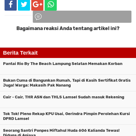
Bagaimana reaksi Anda tentang artikel ini?
Komentar
Berita Terkait
Pantai Rio By The Beach Lampung Selatan Memakan Korban
Bukan Cuma di Bangunkan Rumah, Tapi di Kasih Sertifikat Gratis
Juga! Warga: Makasih Pak Nanang
Cair - Cair, THR ASN dan THLS Lamsel Sudah masuk Rekening
Tok Tok! Pleno Rekap KPU Usai, Gerindra Pimpin Perolehan Kursi
DPRD Lamsel
Seorang Santri Ponpes Miftahul Huda 606 Kalianda Tewas!
Diduga di Aniaya