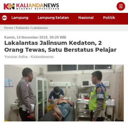
-->
Lampung
Lampung Selatan
Nasional
Politik
P
Home
/ Kalianda
/ Lakalantas
Kamis, 14 November 2019
00:20 WIB
Lakalantas Jalinsum Kedaton, 2
Orang Tewas, Satu Berstatus Pelajar
Yunizar Adha