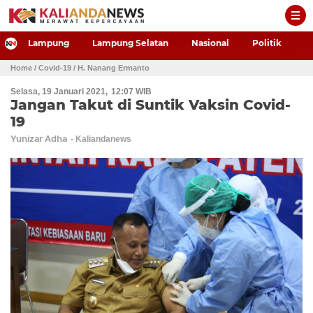
-->
Lampung
Lampung Selatan
Nasional
Politik
P
Home
/ Covid-19
/ H. Nanang Ermanto
Selasa, 19 Januari 2021
12:07 WIB
Jangan Takut di Suntik Vaksin Covid-
19
Yunizar Adha