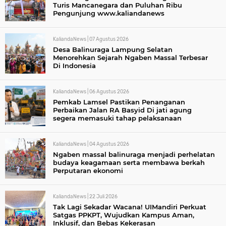
Turis Mancanegara dan Puluhan Ribu
Pengunjung www.kaliandanews
KaliandaNews |
07 Agustus 2026
Desa Balinuraga Lampung Selatan
Menorehkan Sejarah Ngaben Massal Terbesar
Di Indonesia
KaliandaNews |
06 Agustus 2026
Pemkab Lamsel Pastikan Penanganan
Perbaikan Jalan RA Basyid Di jati agung
segera memasuki tahap pelaksanaan
KaliandaNews |
04 Agustus 2026
Ngaben massal balinuraga menjadi perhelatan
budaya keagamaan serta membawa berkah
Perputaran ekonomi
KaliandaNews |
22 Juli 2026
Tak Lagi Sekadar Wacana! UIMandiri Perkuat
Satgas PPKPT, Wujudkan Kampus Aman,
Inklusif, dan Bebas Kekerasan