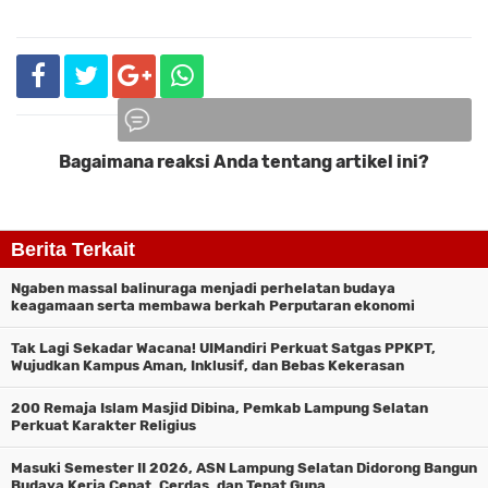
Bagaimana reaksi Anda tentang artikel ini?
Komentar
Berita Terkait
Ngaben massal balinuraga menjadi perhelatan budaya
keagamaan serta membawa berkah Perputaran ekonomi
Tak Lagi Sekadar Wacana! UIMandiri Perkuat Satgas PPKPT,
Wujudkan Kampus Aman, Inklusif, dan Bebas Kekerasan
200 Remaja Islam Masjid Dibina, Pemkab Lampung Selatan
Perkuat Karakter Religius
Masuki Semester II 2026, ASN Lampung Selatan Didorong Bangun
Budaya Kerja Cepat, Cerdas, dan Tepat Guna