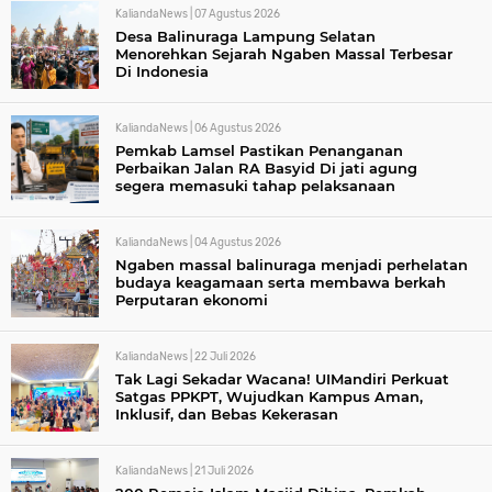
KaliandaNews |
07 Agustus 2026
Desa Balinuraga Lampung Selatan
Menorehkan Sejarah Ngaben Massal Terbesar
Di Indonesia
KaliandaNews |
06 Agustus 2026
Pemkab Lamsel Pastikan Penanganan
Perbaikan Jalan RA Basyid Di jati agung
segera memasuki tahap pelaksanaan
KaliandaNews |
04 Agustus 2026
Ngaben massal balinuraga menjadi perhelatan
budaya keagamaan serta membawa berkah
Perputaran ekonomi
KaliandaNews |
22 Juli 2026
Tak Lagi Sekadar Wacana! UIMandiri Perkuat
Satgas PPKPT, Wujudkan Kampus Aman,
Inklusif, dan Bebas Kekerasan
KaliandaNews |
21 Juli 2026