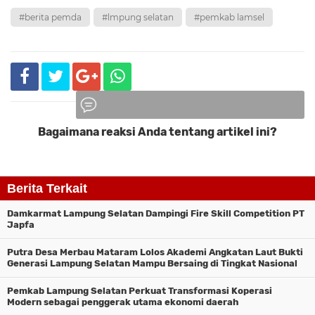
#berita pemda
#lmpung selatan
#pemkab lamsel
Bagaimana reaksi Anda tentang artikel ini?
Komentar
Berita Terkait
Damkarmat Lampung Selatan Dampingi Fire Skill Competition PT
Japfa
Putra Desa Merbau Mataram Lolos Akademi Angkatan Laut Bukti
Generasi Lampung Selatan Mampu Bersaing di Tingkat Nasional
Pemkab Lampung Selatan Perkuat Transformasi Koperasi
Modern sebagai penggerak utama ekonomi daerah