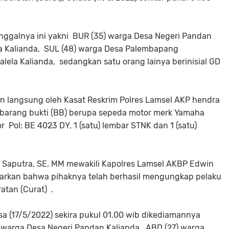
nggalnya ini yakni BUR (35) warga Desa Negeri Pandan
la Kalianda, SUL (48) warga Desa Palembapang
ela Kalianda, sedangkan satu orang lainya berinisial GD
in langsung oleh Kasat Reskrim Polres Lamsel AKP hendra
barang bukti (BB) berupa sepeda motor merk Yamaha
Pol: BE 4023 DY, 1 (satu) lembar STNK dan 1 (satu)
 Saputra, SE. MM mewakili Kapolres Lamsel AKBP Edwin
narkan bahwa pihaknya telah berhasil mengungkap pelaku
tan (Curat) .
a (17/5/2022) sekira pukul 01.00 wib dikediamannya
 warga Desa Negeri Pandan Kalianda, ABD (27) warga