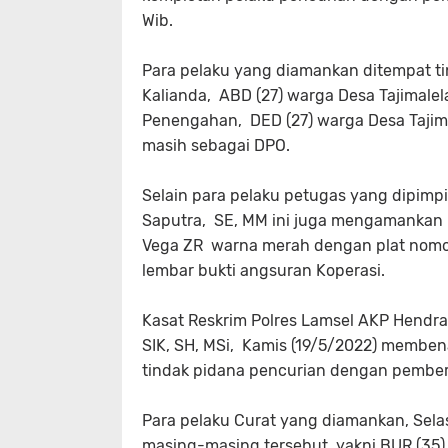
Wib.
Para pelaku yang diamankan ditempat ti
Kalianda, ABD (27) warga Desa Tajimale
Penengahan, DED (27) warga Desa Tajimal
masih sebagai DPO.
Selain para pelaku petugas yang dipimp
Saputra, SE, MM ini juga mengamankan 
Vega ZR warna merah dengan plat nomor 
lembar bukti angsuran Koperasi.
Kasat Reskrim Polres Lamsel AKP Hendra
SIK, SH, MSi, Kamis (19/5/2022) membe
tindak pidana pencurian dengan pembera
Para pelaku Curat yang diamankan, Selas
masing-masing tersebut yakni BUR (35)