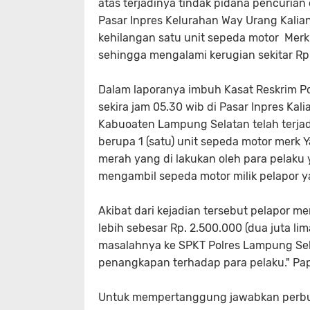
atas terjadinya tindak pidana pencurian
Pasar Inpres Kelurahan Way Urang Kalia
kehilangan satu unit sepeda motor Mer
sehingga mengalami kerugian sekitar Rp
Dalam laporanya imbuh Kasat Reskrim Po
sekira jam 05.30 wib di Pasar Inpres K
Kabuoaten Lampung Selatan telah terjad
berupa 1 (satu) unit sepeda motor merk
merah yang di lakukan oleh para pelaku 
mengambil sepeda motor milik pelapor ya
Akibat dari kejadian tersebut pelapor m
lebih sebesar Rp. 2.500.000 (dua juta li
masalahnya ke SPKT Polres Lampung Sela
penangkapan terhadap para pelaku." Pa
Untuk mempertanggung jawabkan perbua