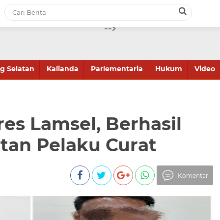
-->
 Selatan
Kalianda
Parlementaria
Hukum
Video
res Lamsel, Berhasil
an Pelaku Curat
Komentar