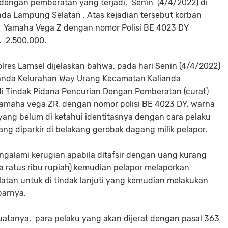
 dengan pemberatan yang terjadi, Senin (4/4/2022) di
nda Lampung Selatan . Atas kejadian tersebut korban
k Yamaha Vega Z dengan nomor Polisi BE 4023 DY
. 2.500.000.
lres Lamsel dijelaskan bahwa, pada hari Senin (4/4/2022)
alianda Kelurahan Way Urang Kecamatan Kalianda
i Tindak Pidana Pencurian Dengan Pemberatan (curat)
 Yamaha vega ZR, dengan nomor polisi BE 4023 DY, warna
yang belum di ketahui identitasnya dengan cara pelaku
ng diparkir di belakang gerobak dagang milik pelapor.
engalami kerugian apabila ditafsir dengan uang kurang
ma ratus ribu rupiah) kemudian pelapor melaporkan
tan untuk di tindak lanjuti yang kemudian melakukan
parnya.
tanya, para pelaku yang akan dijerat dengan pasal 363