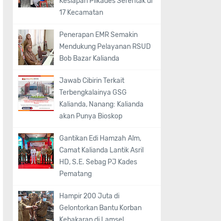
Kesiapan Pilkades Serentak di
17 Kecamatan
Penerapan EMR Semakin
Mendukung Pelayanan RSUD
Bob Bazar Kalianda
Jawab Cibirin Terkait
Terbengkalainya GSG
Kalianda, Nanang: Kalianda
akan Punya Bioskop
Gantikan Edi Hamzah Alm,
Camat Kalianda Lantik Asril
HD, S.E. Sebag PJ Kades
Pematang
Hampir 200 Juta di
Gelontorkan Bantu Korban
Kebakaran di Lamsel