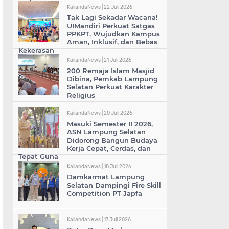
KaliandaNews |
22 Juli 2026
Tak Lagi Sekadar Wacana!
UIMandiri Perkuat Satgas
PPKPT, Wujudkan Kampus
Aman, Inklusif, dan Bebas
Kekerasan
KaliandaNews |
21 Juli 2026
200 Remaja Islam Masjid
Dibina, Pemkab Lampung
Selatan Perkuat Karakter
Religius
KaliandaNews |
20 Juli 2026
Masuki Semester II 2026,
ASN Lampung Selatan
Didorong Bangun Budaya
Kerja Cepat, Cerdas, dan
Tepat Guna
KaliandaNews |
18 Juli 2026
Damkarmat Lampung
Selatan Dampingi Fire Skill
Competition PT Japfa
KaliandaNews |
17 Juli 2026