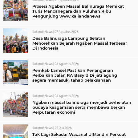
Prosesi Ngaben Massal Balinuraga Memikat
Turis Mancanegara dan Puluhan Ribu
Pengunjung www.kaliandanews
KaliandaNews |
07 Agustus 2026
Desa Balinuraga Lampung Selatan
Menorehkan Sejarah Ngaben Massal Terbesar
Di Indonesia
KaliandaNews |
06 Agustus 2026
Pemkab Lamsel Pastikan Penanganan
Perbaikan Jalan RA Basyid Di jati agung
segera memasuki tahap pelaksanaan
KaliandaNews |
04 Agustus 2026
Ngaben massal balinuraga menjadi perhelatan
budaya keagamaan serta membawa berkah
Perputaran ekonomi
KaliandaNews |
22 Juli 2026
Tak Lagi Sekadar Wacana! UIMandiri Perkuat