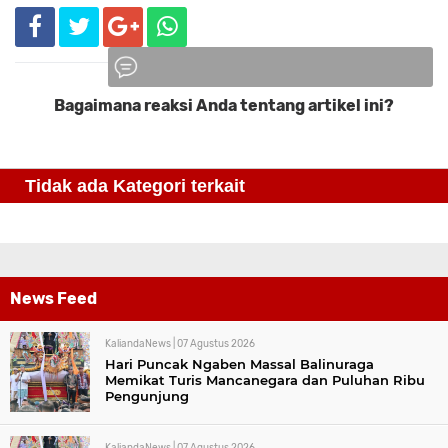
Bagaimana reaksi Anda tentang artikel ini?
Komentar
Tidak ada Kategori terkait
News Feed
KaliandaNews |
07 Agustus 2026
Hari Puncak Ngaben Massal Balinuraga
Memikat Turis Mancanegara dan Puluhan Ribu
Pengunjung
KaliandaNews |
07 Agustus 2026