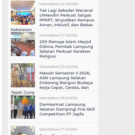
KaliandaNews |
22 Juli 2026
Tak Lagi Sekadar Wacana!
UIMandiri Perkuat Satgas
PPKPT, Wujudkan Kampus
Aman, Inklusif, dan Bebas
Kekerasan
KaliandaNews |
21 Juli 2026
200 Remaja Islam Masjid
Dibina, Pemkab Lampung
Selatan Perkuat Karakter
Religius
KaliandaNews |
20 Juli 2026
Masuki Semester II 2026,
ASN Lampung Selatan
Didorong Bangun Budaya
Kerja Cepat, Cerdas, dan
Tepat Guna
KaliandaNews |
18 Juli 2026
Damkarmat Lampung
Selatan Dampingi Fire Skill
Competition PT Japfa
KaliandaNews |
17 Juli 2026