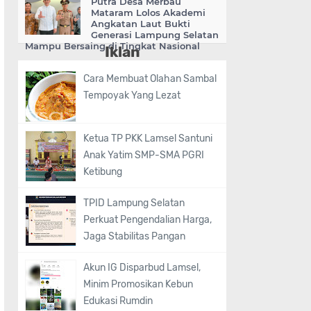
Putra Desa Merbau
Mataram Lolos Akademi
Angkatan Laut Bukti
Generasi Lampung Selatan
Mampu Bersaing di Tingkat Nasional
Iklan
Cara Membuat Olahan Sambal
Tempoyak Yang Lezat
Ketua TP PKK Lamsel Santuni
Anak Yatim SMP-SMA PGRI
Ketibung
TPID Lampung Selatan
Perkuat Pengendalian Harga,
Jaga Stabilitas Pangan
Akun IG Disparbud Lamsel,
Minim Promosikan Kebun
Edukasi Rumdin