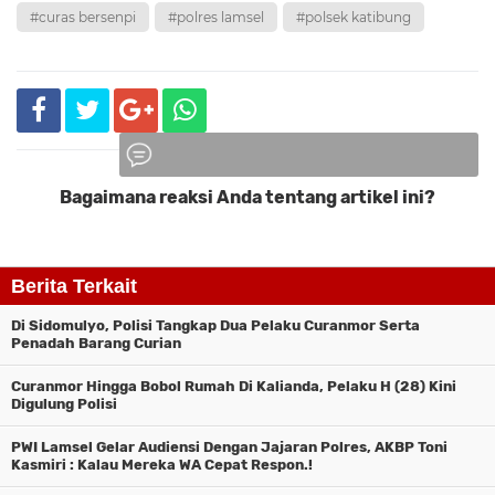
#curas bersenpi
#polres lamsel
#polsek katibung
Bagaimana reaksi Anda tentang artikel ini?
Komentar
Berita Terkait
Di Sidomulyo, Polisi Tangkap Dua Pelaku Curanmor Serta
Penadah Barang Curian
Curanmor Hingga Bobol Rumah Di Kalianda, Pelaku H (28) Kini
Digulung Polisi
PWI Lamsel Gelar Audiensi Dengan Jajaran Polres, AKBP Toni
Kasmiri : Kalau Mereka WA Cepat Respon.!