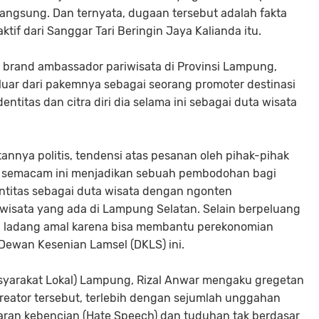
 langsung. Dan ternyata, dugaan tersebut adalah fakta
tif dari Sanggar Tari Beringin Jaya Kalianda itu.
g brand ambassador pariwisata di Provinsi Lampung,
keluar dari pakemnya sebagai seorang promoter destinasi
entitas dan citra diri dia selama ini sebagai duta wisata
atannya politis, tendensi atas pesanan oleh pihak-pihak
Hal semacam ini menjadikan sebuah pembodohan bagi
ntitas sebagai duta wisata dengan ngonten
wisata yang ada di Lampung Selatan. Selain berpeluang
n ladang amal karena bisa membantu perekonomian
Dewan Kesenian Lamsel (DKLS) ini.
arakat Lokal) Lampung, Rizal Anwar mengaku gregetan
ator tersebut, terlebih dengan sejumlah unggahan
aran kebencian (Hate Speech) dan tuduhan tak berdasar