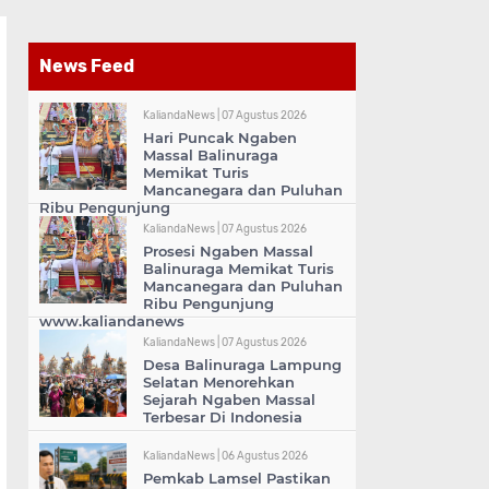
News Feed
KaliandaNews |
07 Agustus 2026
Hari Puncak Ngaben
Massal Balinuraga
Memikat Turis
Mancanegara dan Puluhan
Ribu Pengunjung
KaliandaNews |
07 Agustus 2026
Prosesi Ngaben Massal
Balinuraga Memikat Turis
Mancanegara dan Puluhan
Ribu Pengunjung
www.kaliandanews
KaliandaNews |
07 Agustus 2026
Desa Balinuraga Lampung
Selatan Menorehkan
Sejarah Ngaben Massal
Terbesar Di Indonesia
KaliandaNews |
06 Agustus 2026
Pemkab Lamsel Pastikan