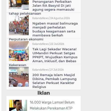
Penanganan Perbaikan
Jalan RA Basyid Di jati
agung segera memasuki
tahap pelaksanaan
KaliandaNews |
04 Agustus 2026
Ngaben massal balinuraga
menjadi perhelatan
budaya keagamaan serta
membawa berkah
Perputaran ekonomi
KaliandaNews |
22 Juli 2026
Tak Lagi Sekadar Wacana!
UIMandiri Perkuat Satgas
PPKPT, Wujudkan Kampus
Aman, Inklusif, dan Bebas
Kekerasan
KaliandaNews |
21 Juli 2026
200 Remaja Islam Masjid
Dibina, Pemkab Lampung
Selatan Perkuat Karakter
Religius
Iklan
16.000 Warga Lamsel Belum
Melakukan Perekaman KTP