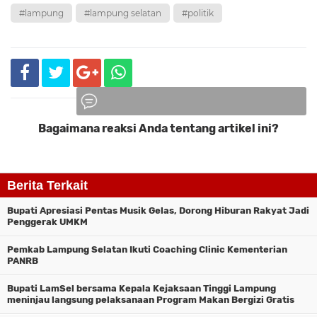
#lampung
#lampung selatan
#politik
Bagaimana reaksi Anda tentang artikel ini?
Komentar
Berita Terkait
Bupati Apresiasi Pentas Musik Gelas, Dorong Hiburan Rakyat Jadi
Penggerak UMKM
Pemkab Lampung Selatan Ikuti Coaching Clinic Kementerian
PANRB
Bupati LamSel bersama Kepala Kejaksaan Tinggi Lampung
meninjau langsung pelaksanaan Program Makan Bergizi Gratis
(MBG) di Kecamatan Natar