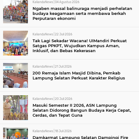
KaliandaNews |
04 Agustus 2026
Ngaben massal balinuraga menjadi perhelatan
budaya keagamaan serta membawa berkah
Perputaran ekonomi
KaliandaNews |
22 Juli 2026
Tak Lagi Sekadar Wacana! UIMandiri Perkuat
Satgas PPKPT, Wujudkan Kampus Aman,
Inklusif, dan Bebas Kekerasan
KaliandaNews |
21 Juli 2026
200 Remaja Islam Masjid Dibina, Pemkab
Lampung Selatan Perkuat Karakter Religius
KaliandaNews |
20 Juli 2026
Masuki Semester II 2026, ASN Lampung
Selatan Didorong Bangun Budaya Kerja Cepat,
Cerdas, dan Tepat Guna
KaliandaNews |
18 Juli 2026
Damkarmat Lampung Selatan Dampingi Fire