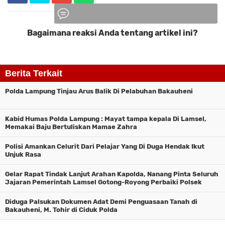
Bagaimana reaksi Anda tentang artikel ini?
Komentar
Berita Terkait
Polda Lampung Tinjau Arus Balik Di Pelabuhan Bakauheni
Kabid Humas Polda Lampung : Mayat tampa kepala Di Lamsel,
Memakai Baju Bertuliskan Mamae Zahra
Polisi Amankan Celurit Dari Pelajar Yang Di Duga Hendak Ikut
Unjuk Rasa
Gelar Rapat Tindak Lanjut Arahan Kapolda, Nanang Pinta Seluruh
Jajaran Pemerintah Lamsel Gotong-Royong Perbaiki Polsek
Candipu
Diduga Palsukan Dokumen Adat Demi Penguasaan Tanah di
Bakauheni, M. Tohir di Ciduk Polda