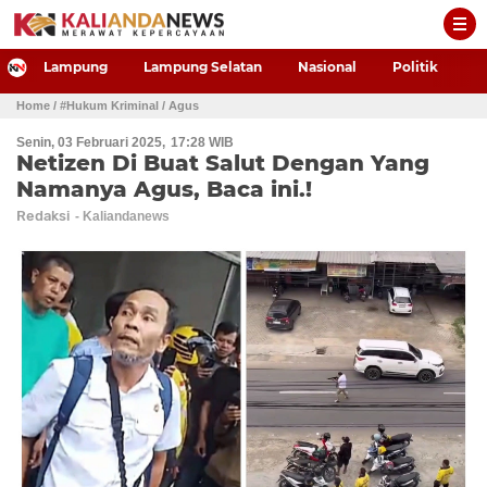
-->
Lampung
Lampung Selatan
Nasional
Politik
P
Home
/ #Hukum Kriminal
/ Agus
Senin, 03 Februari 2025
17:28 WIB
Netizen Di Buat Salut Dengan Yang
Namanya Agus, Baca ini.!
Redaksi