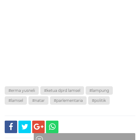
#erma yusneli
#ketua dprd lamsel
#lampung
#lamsel
#natar
#parlementaria
#politik