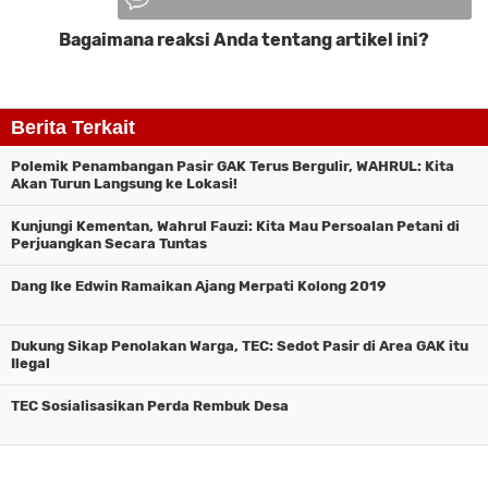
Bagaimana reaksi Anda tentang artikel ini?
Komentar
Berita Terkait
Polemik Penambangan Pasir GAK Terus Bergulir, WAHRUL: Kita
Akan Turun Langsung ke Lokasi!
Kunjungi Kementan, Wahrul Fauzi: Kita Mau Persoalan Petani di
Perjuangkan Secara Tuntas
Dang Ike Edwin Ramaikan Ajang Merpati Kolong 2019
Dukung Sikap Penolakan Warga, TEC: Sedot Pasir di Area GAK itu
Ilegal
TEC Sosialisasikan Perda Rembuk Desa