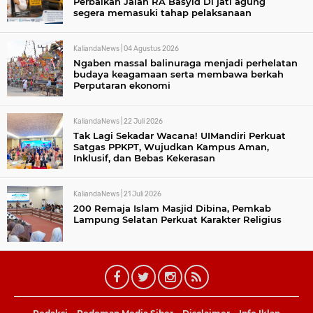
Perbaikan Jalan RA Basyid Di jati agung
segera memasuki tahap pelaksanaan
KaliandaNews |
04 Agustus 2026
Ngaben massal balinuraga menjadi perhelatan
budaya keagamaan serta membawa berkah
Perputaran ekonomi
KaliandaNews |
22 Juli 2026
Tak Lagi Sekadar Wacana! UIMandiri Perkuat
Satgas PPKPT, Wujudkan Kampus Aman,
Inklusif, dan Bebas Kekerasan
KaliandaNews |
21 Juli 2026
200 Remaja Islam Masjid Dibina, Pemkab
Lampung Selatan Perkuat Karakter Religius