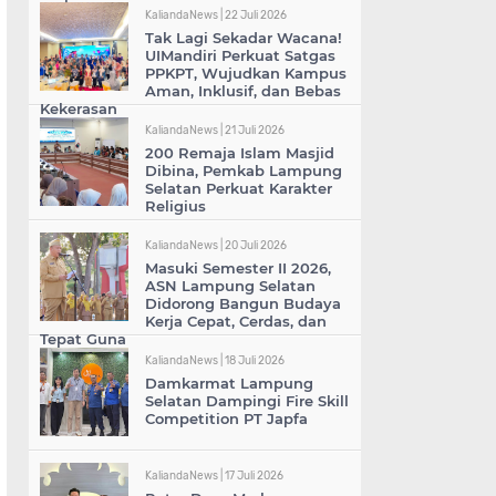
KaliandaNews |
22 Juli 2026
Tak Lagi Sekadar Wacana!
UIMandiri Perkuat Satgas
PPKPT, Wujudkan Kampus
Aman, Inklusif, dan Bebas
Kekerasan
KaliandaNews |
21 Juli 2026
200 Remaja Islam Masjid
Dibina, Pemkab Lampung
Selatan Perkuat Karakter
Religius
KaliandaNews |
20 Juli 2026
Masuki Semester II 2026,
ASN Lampung Selatan
Didorong Bangun Budaya
Kerja Cepat, Cerdas, dan
Tepat Guna
KaliandaNews |
18 Juli 2026
Damkarmat Lampung
Selatan Dampingi Fire Skill
Competition PT Japfa
KaliandaNews |
17 Juli 2026