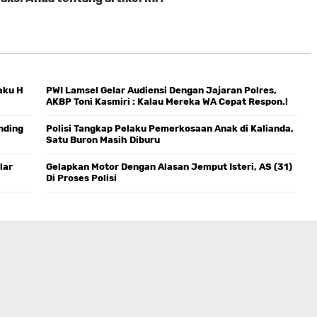
aku H
PWI Lamsel Gelar Audiensi Dengan Jajaran Polres,
AKBP Toni Kasmiri : Kalau Mereka WA Cepat Respon.!
nding
Polisi Tangkap Pelaku Pemerkosaan Anak di Kalianda,
Satu Buron Masih Diburu
lar
Gelapkan Motor Dengan Alasan Jemput Isteri, AS (31)
Di Proses Polisi ‎