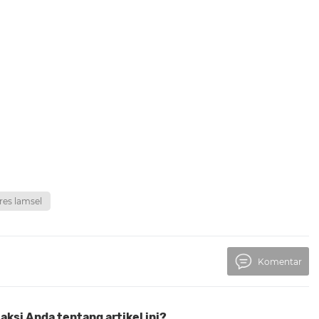
res lamsel
Komentar
ksi Anda tentang artikel ini?