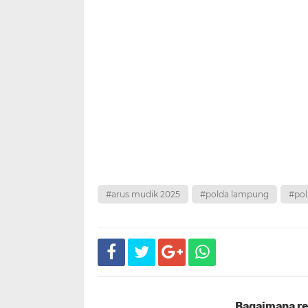
#arus mudik 2025
#polda lampung
#pol
Bagaimana rea