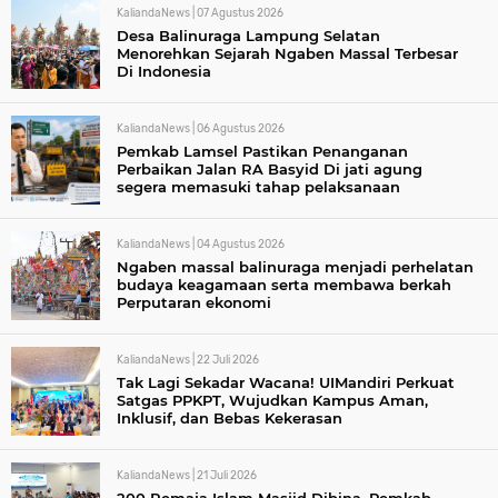
KaliandaNews |
07 Agustus 2026
Desa Balinuraga Lampung Selatan
Menorehkan Sejarah Ngaben Massal Terbesar
Di Indonesia
KaliandaNews |
06 Agustus 2026
Pemkab Lamsel Pastikan Penanganan
Perbaikan Jalan RA Basyid Di jati agung
segera memasuki tahap pelaksanaan
KaliandaNews |
04 Agustus 2026
Ngaben massal balinuraga menjadi perhelatan
budaya keagamaan serta membawa berkah
Perputaran ekonomi
KaliandaNews |
22 Juli 2026
Tak Lagi Sekadar Wacana! UIMandiri Perkuat
Satgas PPKPT, Wujudkan Kampus Aman,
Inklusif, dan Bebas Kekerasan
KaliandaNews |
21 Juli 2026
200 Remaja Islam Masjid Dibina, Pemkab