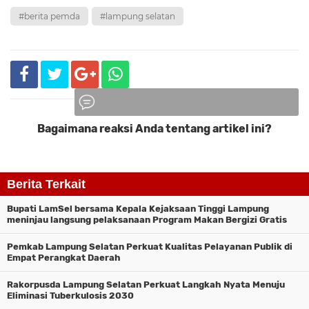
#berita pemda
#lampung selatan
Bagaimana reaksi Anda tentang artikel ini?
Komentar
Berita Terkait
Bupati LamSel bersama Kepala Kejaksaan Tinggi Lampung
meninjau langsung pelaksanaan Program Makan Bergizi Gratis
(MBG) di Kecamatan Natar
Pemkab Lampung Selatan Perkuat Kualitas Pelayanan Publik di
Empat Perangkat Daerah
Rakorpusda Lampung Selatan Perkuat Langkah Nyata Menuju
Eliminasi Tuberkulosis 2030