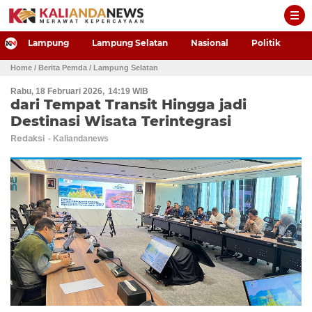
-->
Lampung
Lampung Selatan
Nasional
Politik
P
Home
/ Berita Pemda
/ Lampung Selatan
Rabu, 18 Februari 2026
14:19 WIB
dari Tempat Transit Hingga jadi
Destinasi Wisata Terintegrasi
Redaksi