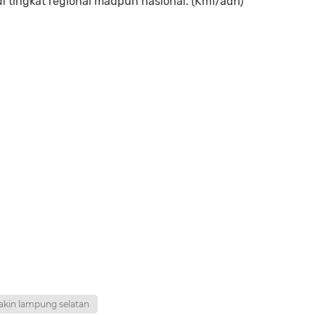
 di tingkat regional maupun nasional. (Kmf/adn)
akin lampung selatan