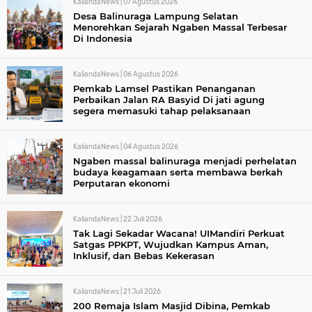
KaliandaNews |
07 Agustus 2026
Desa Balinuraga Lampung Selatan
Menorehkan Sejarah Ngaben Massal Terbesar
Di Indonesia
KaliandaNews |
06 Agustus 2026
Pemkab Lamsel Pastikan Penanganan
Perbaikan Jalan RA Basyid Di jati agung
segera memasuki tahap pelaksanaan
KaliandaNews |
04 Agustus 2026
Ngaben massal balinuraga menjadi perhelatan
budaya keagamaan serta membawa berkah
Perputaran ekonomi
KaliandaNews |
22 Juli 2026
Tak Lagi Sekadar Wacana! UIMandiri Perkuat
Satgas PPKPT, Wujudkan Kampus Aman,
Inklusif, dan Bebas Kekerasan
KaliandaNews |
21 Juli 2026
200 Remaja Islam Masjid Dibina, Pemkab