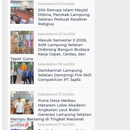
KaliandaNews |
21 Juli 2026
200 Remaja Islam Masjid
Dibina, Pemkab Lampung
Selatan Perkuat Karakter
Religius
KaliandaNews |
20 Juli 2026
Masuki Semester II 2026,
ASN Lampung Selatan
Didorong Bangun Budaya
Kerja Cepat, Cerdas, dan
Tepat Guna
KaliandaNews |
18 Juli 2026
Damkarmat Lampung
Selatan Dampingi Fire Skill
Competition PT Japfa
KaliandaNews |
17 Juli 2026
Putra Desa Merbau
Mataram Lolos Akademi
Angkatan Laut Bukti
Generasi Lampung Selatan
Mampu Bersaing di Tingkat Nasional
KaliandaNews |
17 Juli 2026