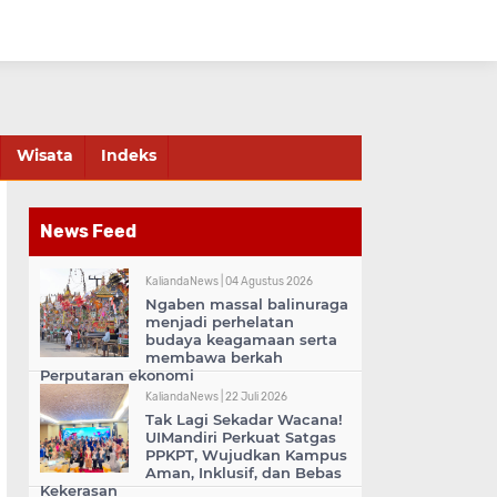
Wisata
Indeks
News Feed
KaliandaNews |
04 Agustus 2026
Ngaben massal balinuraga
menjadi perhelatan
budaya keagamaan serta
membawa berkah
Perputaran ekonomi
KaliandaNews |
22 Juli 2026
Tak Lagi Sekadar Wacana!
UIMandiri Perkuat Satgas
PPKPT, Wujudkan Kampus
Aman, Inklusif, dan Bebas
Kekerasan