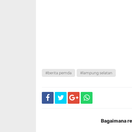
#berita pemda
#lampung selatan
Bagaimana rea