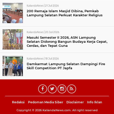
KaliandaNews |
21 Juli 2026
200 Remaja Islam Masjid Dibina, Pemkab
Lampung Selatan Perkuat Karakter Religius
KaliandaNews |
20 Juli 2026
Masuki Semester II 2026, ASN Lampung
Selatan Didorong Bangun Budaya Kerja Cepat,
Cerdas, dan Tepat Guna
KaliandaNews |
18 Juli 2026
Damkarmat Lampung Selatan Dampingi Fire
Skill Competition PT Japfa
Redaksi
Pedoman Media Siber
Disclaimer
Info Iklan
Copyright ©
2026
KaliandaNews.com.
All right reserved