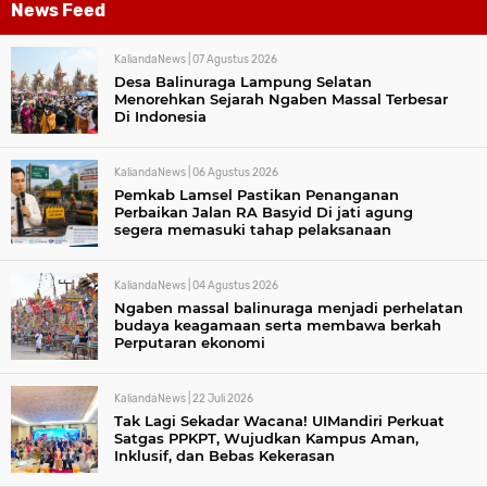
News Feed
KaliandaNews |
07 Agustus 2026
Desa Balinuraga Lampung Selatan
Menorehkan Sejarah Ngaben Massal Terbesar
Di Indonesia
KaliandaNews |
06 Agustus 2026
Pemkab Lamsel Pastikan Penanganan
Perbaikan Jalan RA Basyid Di jati agung
segera memasuki tahap pelaksanaan
KaliandaNews |
04 Agustus 2026
Ngaben massal balinuraga menjadi perhelatan
budaya keagamaan serta membawa berkah
Perputaran ekonomi
KaliandaNews |
22 Juli 2026
Tak Lagi Sekadar Wacana! UIMandiri Perkuat
Satgas PPKPT, Wujudkan Kampus Aman,
Inklusif, dan Bebas Kekerasan