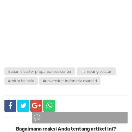
#asian disaster preparedness center
#lampung selatan
#mitra bentala
#universitas indonesia mandiri
Bagaimana reaksi Anda tentang artikel ini?
Komentar