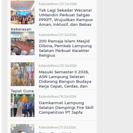
KaliandaNews |
22 Juli 2026
Tak Lagi Sekadar Wacana!
UIMandiri Perkuat Satgas
PPKPT, Wujudkan Kampus
Aman, Inklusif, dan Bebas
Kekerasan
KaliandaNews |
21 Juli 2026
200 Remaja Islam Masjid
Dibina, Pemkab Lampung
Selatan Perkuat Karakter
Religius
KaliandaNews |
20 Juli 2026
Masuki Semester II 2026,
ASN Lampung Selatan
Didorong Bangun Budaya
Kerja Cepat, Cerdas, dan
Tepat Guna
KaliandaNews |
18 Juli 2026
Damkarmat Lampung
Selatan Dampingi Fire Skill
Competition PT Japfa
KaliandaNews |
17 Juli 2026