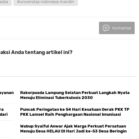
yasba
#universitas indonesia mandiri
Komentar
ksi Anda tentang artikel ini?
layanan
Rakorpusda Lampung Selatan Perkuat Langkah Nyata
Menuju Eliminasi Tuberkulosis 2030
ra
Puncak Peringatan ke 54 Hari Kesatuan Gerak PKK TP
dari
PKK Lamsel Raih Penghargaan Nasional Imunisasi
Zero Dose
Wabup Syaiful Anwar Ajak Warga Perkuat Persatuan
Menuju Desa HELAU DI Hari Jadi ke-53 Desa Beringin
Kencana