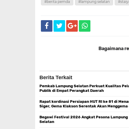
#berita pemda
#lampung selatan
#stai
Bagaimana rea
Berita Terkait
Pemkab Lampung Selatan Perkuat Kualitas Pe
Publik di Empat Perangkat Daerah
Rapat kordinasi Persiapan HUT RI ke 81 di Mena
Siger, Gema Klakson Serentak Akan Menggema 
Beranda Pulau Sumatra
Begawi Festival 2026 Angkat Pesona Lampung
Selatan