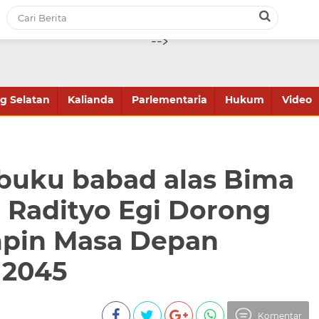
-->
 Selatan
Kalianda
Parlementaria
Hukum
Video
buku babad alas Bima
 Radityo Egi Dorong
mpin Masa Depan
 2045
Komentar