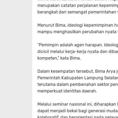
merupakan catatan perjalanan kepemim
berangkat dari semangat pemerintahan 
Menurut Bima, ideologi kepemimpinan ha
mampu menghasilkan perubahan nyata y
“Pemimpin adalah agen harapan. Ideologi 
dicicil melalui kerja-kerja nyata dan dib
kompeten,” kata Bima.
Dalam kesempatan tersebut, Bima Arya j
Pemerintah Kabupaten Lampung Selatan
terutama dalam pembenahan sektor pend
memperkuat identitas daerah.
Melalui seminar nasional ini, diharapkan
dapat menjadi bekal bagi generasi mu
kolaboratif, dan berorientasi pada pe